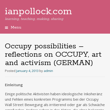
ianpollock.com
learning, teaching, making, sharing
Menu
Skip
to
content
Occupy possibilities –
reflections on OCCUPY, art
and activism (GERMAN)
Posted
January 4, 2013
by
admin
Einleitung
Einige politische Aktivisten haben ideologische Inkoheränz
und Fehlen eines konkreten Programms bei der Occupy
Wall Street Bewegung als irritierend oder gar als Schwäche