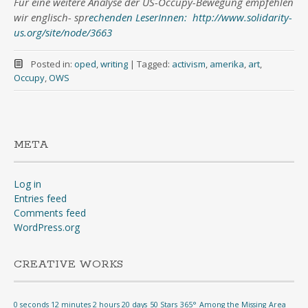
Für eine weitere Analyse der US-Occupy-Bewegung empfehlen
wir englisch- spr
echenden LeserInnen: http://www.solidarity-
us.org/site/node/3663
Posted in:
oped
,
writing
|
Tagged:
activism
,
amerika
,
art
,
Occupy
,
OWS
META
Log in
Entries feed
Comments feed
WordPress.org
CREATIVE WORKS
0 seconds 12 minutes 2 hours 20 days
50 Stars
365°
Among the Missing
Area