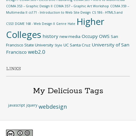
COMA 353 – Graphic Design II
COMA 357 – Graphic Art Workshop
COMA 359 –
Multimedia II
cs171 - Introduction to Web Site Design
CS 186 - HTML5 and
Higher
CSS3
DGME 168 - Web Design II
Genre
Hate
Colleges
history
Occupy
OWS
new media
San
University of San
Francisco State University
UC Santa Cruz
Style
web2.0
Francisco
LINKS
My Delicious Tags
javascript
jquery
webdesign