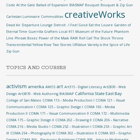
Code
At the Gate
Ballad of Expansion
BIASMAP
Bouquet
Bouquet & Zip Gun
creativeWorks
Cartesian Luminaire
Commodities
Dead Air
Departure Lounge
Detroit - I Feel Good
Eat the Louvre
Garden of
Eternal Time
Guerrilla Grafters
Local 411
Museum of the Future
Phantom
Line
Phreak Boxez
Power of the Mask
RAW
Roll Call
The Shock
Throne
Transcendental Yellow Rose
Two Stories
URValue
Variety is the Spice of Life
Zip Gun
TOPICS AND COURSES
activism
art
amerika
AMOS
Art315 - Digital Literacy
Art2830 - Web
California State East Bay
Design
Art3870 - Web Authoring
BIASMAP
College of San Mateo
COMA 115 – Media Production I
COMA 121 – Visual
Communication I
COMA 125 – Graphic Design I
COMA 165 – Media
Production II
COMA 171 – Visual Communication II
COMA 172 – Multimedia
COMA 175 – Graphic Design II
COMA 202 – Drawing II
COMA 206 – Narrative
COMA 216 – Media Studio I
COMA 252 – Illustration I
COMA 253 – Graphic Art
III
COMA 254 – Photography III
COMA 302 – Illustration II
COMA 303 – Graphic
Design I
COMA 306 – Electronic Publishing
COMA 309 – Intro to Multimedia